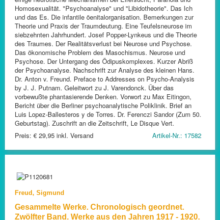
Homosexualität. "Psychoanalyse" und "Libidotheorie". Das Ich
und das Es. Die infantile öenitalorganisation. Bemerkungen zur
Theorie und Praxis der Traumdeutung. Eine Teufelsneurose im
siebzehnten Jahrhundert. Josef Popper-Lynkeus und die Theorie
des Traumes. Der Realitätsverlust bei Neurose und Psychose.
Das ökonomische Problem des Masochismus. Neurose und
Psychose. Der Untergang des Ödipuskomplexes. Kurzer Abriß
der Psychoanalyse. Nachschrift zur Analyse des kleinen Hans.
Dr. Anton v. Freund. Preface to Addresses on Psycho-Analysis
by J. J. Putnam. Geleitwort zu J. Varendonck. Über das
vorbewußte phantasierende Denken. Vorwort zu Max Eitingon,
Bericht über die Berliner psychoanalytische Poliklinik. Brief an
Luis Lopez-Ballesteros y de Torres. Dr. Ferenczi Sandor (Zum 50.
Geburtstag). Zuschrift an die Zeitschrift, Le Disque Vert.
Preis: € 29,95 inkl. Versand
Artikel-Nr.: 17582
Freud, Sigmund
Gesammelte Werke. Chronologisch geordnet.
Zwölfter Band. Werke aus den Jahren 1917 - 1920.