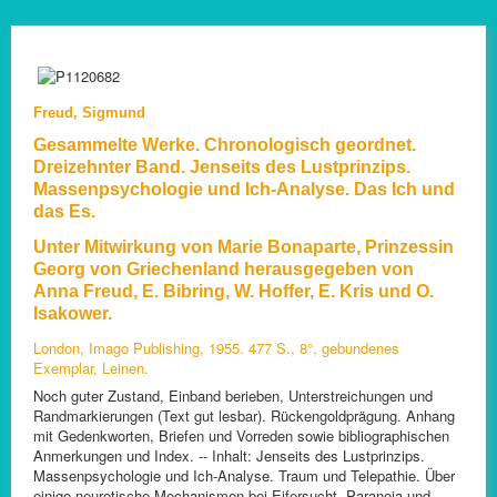
Freud, Sigmund
Gesammelte Werke. Chronologisch geordnet.
Dreizehnter Band. Jenseits des Lustprinzips.
Massenpsychologie und Ich-Analyse. Das Ich und
das Es.
Unter Mitwirkung von Marie Bonaparte, Prinzessin
Georg von Griechenland herausgegeben von
Anna Freud, E. Bibring, W. Hoffer, E. Kris und O.
Isakower.
London, Imago Publishing, 1955. 477 S., 8°, gebundenes
Exemplar, Leinen.
Noch guter Zustand, Einband berieben, Unterstreichungen und
Randmarkierungen (Text gut lesbar). Rückengoldprägung. Anhang
mit Gedenkworten, Briefen und Vorreden sowie bibliographischen
Anmerkungen und Index. -- Inhalt: Jenseits des Lustprinzips.
Massenpsychologie und Ich-Analyse. Traum und Telepathie. Über
einige neurotische Mechanismen bei Eifersucht, Paranoia und