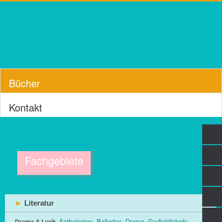
Bücher
Kontakt
Fachgebiete
►
Literatur
Anthologien
Balladen
Drama
Gedichtbände