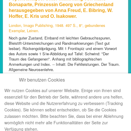
Bonaparte, Prinzessin Georg von Griechenland
herausgegeben von Anna Freud, E. Bibring, W.
Hoffer, E. Kris und O. Isakower.
London, Imago Publishing, 1948. 497 S., 8°, gebundenes
Exemplar, Leinen.
Noch guter Zustand, Einband mit leichten Gebrauchsspuren,
Bleistift-Unterstreichungen und Randmarkierungen (Text gut
lesbar). Rückengoldprägung. Mit 1 Frontispiz und einem Vorwort
des Autors sowie 1 S/w-Abbildung auf Tafel: Schwind: "Der
Traum des Gefangenen". Anhang mit bibliographischen
Anmerkungen und Index. -- Inhalt: Die Fehlleistungen. Der Traum.
Allgemeine Neurosenlehre.
Preis: € 19,95 inkl. Versand
Artikel-Nr.: 17580
Wir benutzen Cookies
Wir nutzen Cookies auf unserer Website. Einige von ihnen sind
essenziell für den Betrieb der Seite, während andere uns helfen,
diese Website und die Nutzererfahrung zu verbessern (Tracking
1
2
3
4
...
6
7
8
9
10
Cookies). Sie können selbst entscheiden, ob Sie die Cookies
zulassen möchten. Bitte beachten Sie, dass bei einer Ablehnung
womöglich nicht mehr alle Funktionalitäten der Seite zur
Verfügung stehen.